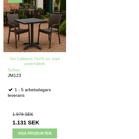
Vivi Cafébord 70x70 cm. svart
underhållsfri
Schou
JM123
1 - 5 arbetsdagars
leverans
1.979 SEK
1.131 SEK
VISA PRODUKTEN