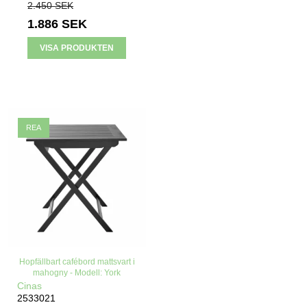
2.450 SEK
1.886 SEK
VISA PRODUKTEN
REA
Hopfällbart cafébord mattsvart i
mahogny - Modell: York
Cinas
2533021