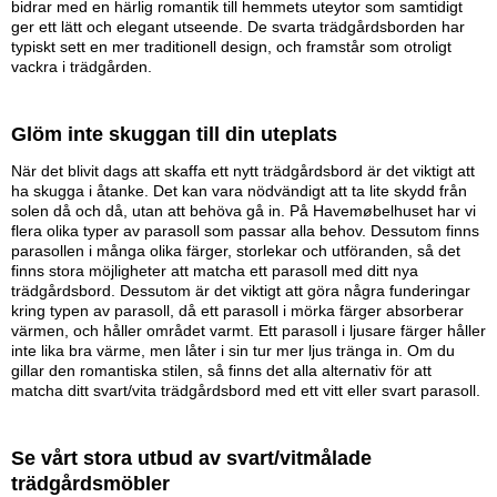
bidrar med en härlig romantik till hemmets uteytor som samtidigt
ger ett lätt och elegant utseende. De svarta trädgårdsborden har
typiskt sett en mer traditionell design, och framstår som otroligt
vackra i trädgården.
Glöm inte skuggan till din uteplats
När det blivit dags att skaffa ett nytt trädgårdsbord är det viktigt att
ha skugga i åtanke. Det kan vara nödvändigt att ta lite skydd från
solen då och då, utan att behöva gå in. På Havemøbelhuset har vi
flera olika typer av parasoll som passar alla behov. Dessutom finns
parasollen i många olika färger, storlekar och utföranden, så det
finns stora möjligheter att matcha ett parasoll med ditt nya
trädgårdsbord. Dessutom är det viktigt att göra några funderingar
kring typen av parasoll, då ett parasoll i mörka färger absorberar
värmen, och håller området varmt. Ett parasoll i ljusare färger håller
inte lika bra värme, men låter i sin tur mer ljus tränga in. Om du
gillar den romantiska stilen, så finns det alla alternativ för att
matcha ditt svart/vita trädgårdsbord med ett vitt eller svart parasoll.
Se vårt stora utbud av svart/vitmålade
trädgårdsmöbler