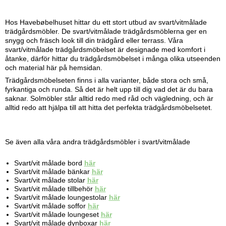
Hos Havebøbelhuset hittar du ett stort utbud av svart/vitmålade
trädgårdsmöbler. De svart/vitmålade trädgårdsmöblerna ger en
snygg och fräsch look till din trädgård eller terrass. Våra
svart/vitmålade trädgårdsmöbelset är designade med komfort i
åtanke, därför hittar du trädgårdsmöbelset i många olika utseenden
och material här på hemsidan.
Trädgårdsmöbelseten finns i alla varianter, både stora och små,
fyrkantiga och runda. Så det är helt upp till dig vad det är du bara
saknar. Solmöbler står alltid redo med råd och vägledning, och är
alltid redo att hjälpa till att hitta det perfekta trädgårdsmöbelsetet.
Se även alla våra andra trädgårdsmöbler i svart/vitmålade
Svart/vit målade bord
här
Svart/vit målade bänkar
här
Svart/vit målade stolar
här
Svart/vit målade tillbehör
här
Svart/vit målade loungestolar
här
Svart/vit målade soffor
här
Svart/vit målade loungeset
här
Svart/vit målade dynboxar
här