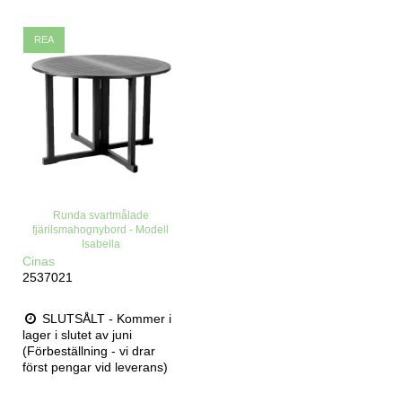
REA
Runda svartmålade
fjärilsmahognybord - Modell
Isabella
Cinas
2537021
SLUTSÅLT - Kommer i
lager i slutet av juni
(Förbeställning - vi drar
först pengar vid leverans)