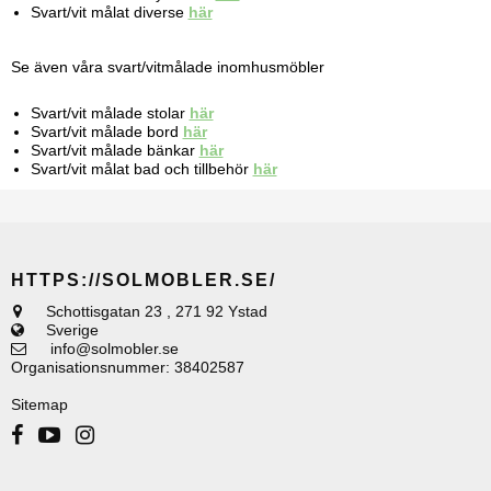
Svart/vit målat diverse
här
Se även våra svart/vitmålade inomhusmöbler
Svart/vit målade stolar
här
Svart/vit målade bord
här
Svart/vit målade bänkar
här
Svart/vit målat bad och tillbehör
här
HTTPS://SOLMOBLER.SE/
Schottisgatan 23
,
271 92 Ystad
Sverige
info@solmobler.se
Organisationsnummer
:
38402587
Sitemap