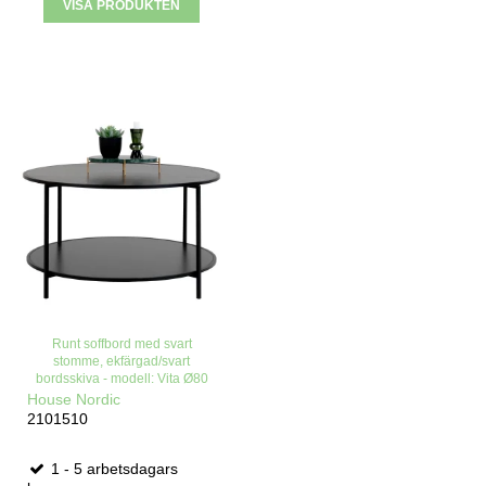
VISA PRODUKTEN
Runt soffbord med svart
stomme, ekfärgad/svart
bordsskiva - modell: Vita Ø80
House Nordic
2101510
1 - 5 arbetsdagars