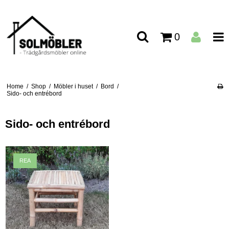
0
Home
/
Shop
/
Möbler i huset
/
Bord
/
Sido- och entrébord
Sido- och entrébord
REA