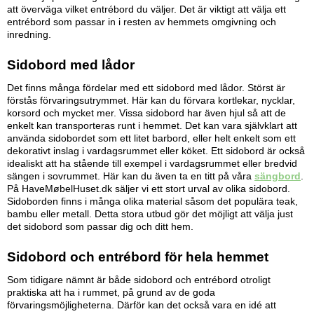
att överväga vilket entrébord du väljer. Det är viktigt att välja ett
entrébord som passar in i resten av hemmets omgivning och
inredning.
Sidobord med lådor
Det finns många fördelar med ett sidobord med lådor. Störst är
förstås förvaringsutrymmet. Här kan du förvara kortlekar, nycklar,
korsord och mycket mer. Vissa sidobord har även hjul så att de
enkelt kan transporteras runt i hemmet. Det kan vara självklart att
använda sidobordet som ett litet barbord, eller helt enkelt som ett
dekorativt inslag i vardagsrummet eller köket. Ett sidobord är också
idealiskt att ha stående till exempel i vardagsrummet eller bredvid
sängen i sovrummet. Här kan du även ta en titt på våra
sängbord
.
På HaveMøbelHuset.dk säljer vi ett stort urval av olika sidobord.
Sidoborden finns i många olika material såsom det populära teak,
bambu eller metall. Detta stora utbud gör det möjligt att välja just
det sidobord som passar dig och ditt hem.
Sidobord och entrébord för hela hemmet
Som tidigare nämnt är både sidobord och entrébord otroligt
praktiska att ha i rummet, på grund av de goda
förvaringsmöjligheterna. Därför kan det också vara en idé att