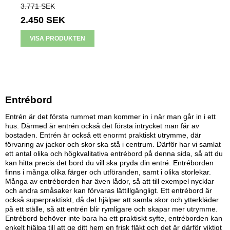
3.771 SEK
2.450 SEK
VISA PRODUKTEN
Entrébord
Entrén är det första rummet man kommer in i när man går in i ett
hus. Därmed är entrén också det första intrycket man får av
bostaden. Entrén är också ett enormt praktiskt utrymme, där
förvaring av jackor och skor ska stå i centrum. Därför har vi samlat
ett antal olika och högkvalitativa entrébord på denna sida, så att du
kan hitta precis det bord du vill ska pryda din entré. Entréborden
finns i många olika färger och utföranden, samt i olika storlekar.
Många av entréborden har även lådor, så att till exempel nycklar
och andra småsaker kan förvaras lättillgängligt. Ett entrébord är
också superpraktiskt, då det hjälper att samla skor och ytterkläder
på ett ställe, så att entrén blir rymligare och skapar mer utrymme.
Entrébord behöver inte bara ha ett praktiskt syfte, entréborden kan
enkelt hjälpa till att ge ditt hem en frisk fläkt och det är därför viktigt