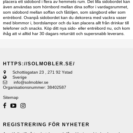
placera ett sidobord i flera av hemmets rum. Det lilla sidobordet kan
även användas som hörnbord mellan dina soffor i vardagsrummet,
som sidobord mellan soffan och fåtöljen, som sängbord eller som
entrébord. Ovanpå sidobordet kan du dekorera med vackra vaser
med blommor i, bordslampor och du kan placera allt från drinkar till
telefoner och snacks. Köp ditt nya sido- eller entrébord nu, och kom
ihåg att vi alltid har 30 dagars returrätt och supersnabb leverans.
HTTPS://SOLMOBLER.SE/
Schottisgatan 23
,
271 92 Ystad
Sverige
info@solmobler.se
Organisationsnummer
:
38402587
Sitemap
REGISTRERING FÖR NYHETER