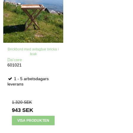
Brickbord med avtagbar bricka i
teak
Da'core
601021
1 - 5 arbetsdagars
leverans
1.320 SEK
943 SEK
VISA PRODUKTEN