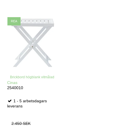
REA
Brickbord högblank vitmålad
Cinas
2540010
1 - 5 arbetsdagars
leverans
2.450 SEK