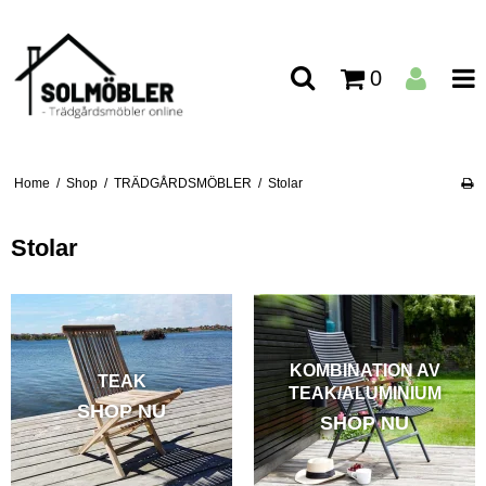
0
Home
/
Shop
/
TRÄDGÅRDSMÖBLER
/
Stolar
Stolar
KOMBINATION AV
TEAK
TEAK/ALUMINIUM
SHOP NU
SHOP NU