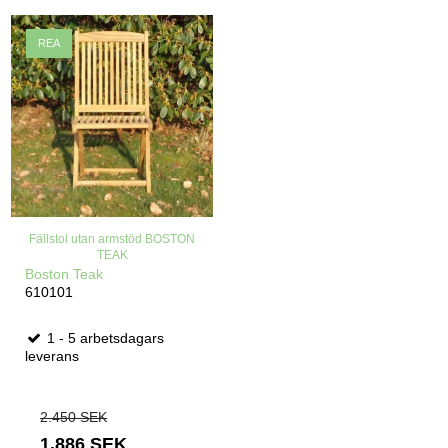
REA
Fällstol utan armstöd BOSTON
TEAK
Boston Teak
610101
1 - 5 arbetsdagars
leverans
2.450 SEK
1.886 SEK