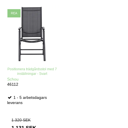
REA
Positionera trädgårdsstol med 7
inställningar - Svart
Schou
46112
1 - 5 arbetsdagars
leverans
1.320 SEK
1.131 SEK