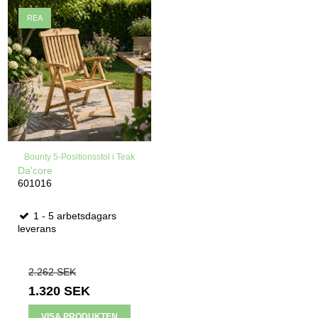
REA
Bounty 5-Positionsstol i Teak
Da'core
601016
1 - 5 arbetsdagars
leverans
2.262 SEK
1.320 SEK
VISA PRODUKTEN