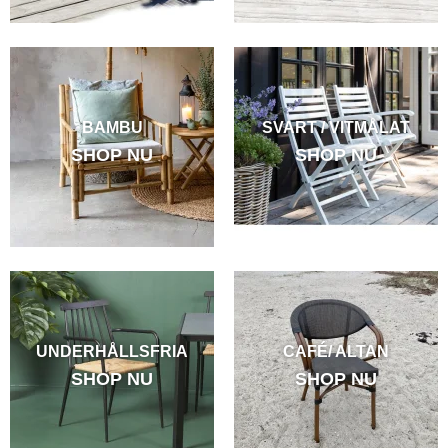
BAMBU
SVART / VITMÅLAT
SHOP NU
SHOP NU
UNDERHÅLLSFRIA
CAFÉ/ ALTAN
SHOP NU
SHOP NU