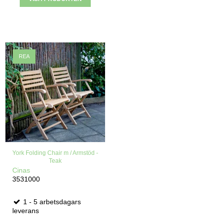
REA
York Folding Chair m / Armstöd -
Teak
Cinas
3531000
1 - 5 arbetsdagars
leverans