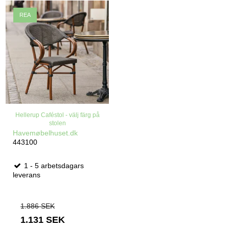
REA
Hellerup Caféstol - välj färg på
stolen
Havemøbelhuset.dk
443100
1 - 5 arbetsdagars
leverans
1.886 SEK
1.131 SEK