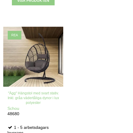
VISA PRODUKTEN
REA
"Ägg" Hängstol med svart stativ.
Inkl. gråa vädertåliga dynor i lux
polyester
Schou
48680
1 - 5 arbetsdagars
leverans