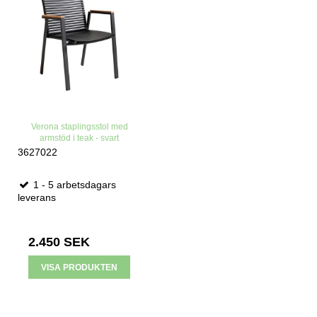
Verona staplingsstol med
armstöd i teak - svart
3627022
1 - 5 arbetsdagars
leverans
2.450 SEK
VISA PRODUKTEN