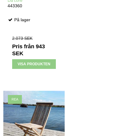
Da'core
443360
På lager
2.073 SEK
Pris från
943
SEK
VISA PRODUKTEN
REA