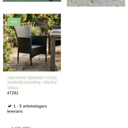
REA
Asta Utestol. Stapelstol i UV-ljus
beständig polyrotting - välg färg
Schou
47281
1 - 5 arbetsdagars
leverans