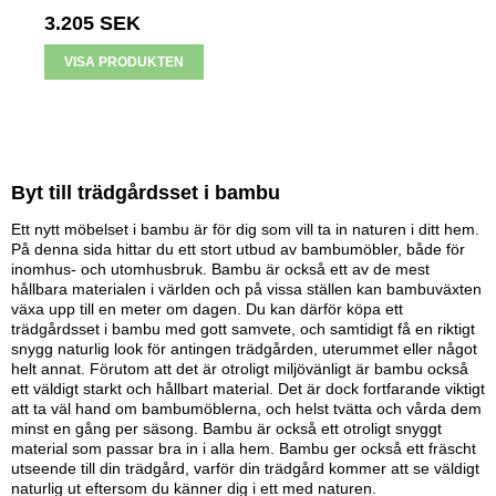
3.205 SEK
VISA PRODUKTEN
Byt till trädgårdsset i bambu
Ett nytt möbelset i bambu är för dig som vill ta in naturen i ditt hem.
På denna sida hittar du ett stort utbud av bambumöbler, både för
inomhus- och utomhusbruk. Bambu är också ett av de mest
hållbara materialen i världen och på vissa ställen kan bambuväxten
växa upp till en meter om dagen. Du kan därför köpa ett
trädgårdsset i bambu med gott samvete, och samtidigt få en riktigt
snygg naturlig look för antingen trädgården, uterummet eller något
helt annat. Förutom att det är otroligt miljövänligt är bambu också
ett väldigt starkt och hållbart material. Det är dock fortfarande viktigt
att ta väl hand om bambumöblerna, och helst tvätta och vårda dem
minst en gång per säsong. Bambu är också ett otroligt snyggt
material som passar bra in i alla hem. Bambu ger också ett fräscht
utseende till din trädgård, varför din trädgård kommer att se väldigt
naturlig ut eftersom du känner dig i ett med naturen.