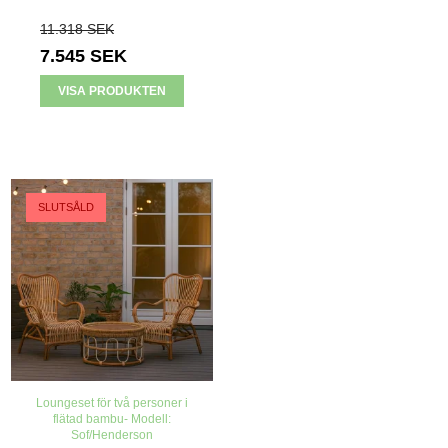
11.318 SEK
7.545 SEK
VISA PRODUKTEN
REA
SLUTSÅLD
Loungeset för två personer i
flätad bambu- Modell:
Sof/Henderson