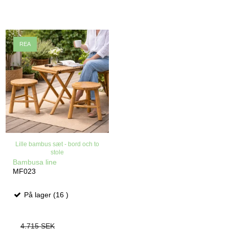
REA
Lille bambus sæt - bord och to
stole
Bambusa line
MF023
På lager (16 )
4.715 SEK