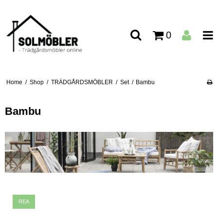
0
Home
/
Shop
/
TRÄDGÅRDSMÖBLER
/
Set
/
Bambu
Bambu
REA