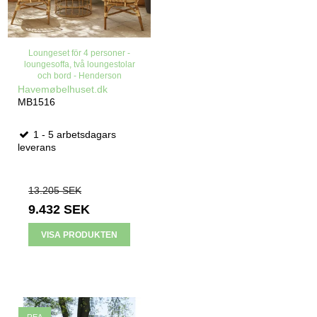
Loungeset för 4 personer -
loungesoffa, två loungestolar
och bord - Henderson
Havemøbelhuset.dk
MB1516
1 - 5 arbetsdagars
leverans
13.205 SEK
9.432 SEK
VISA PRODUKTEN
REA