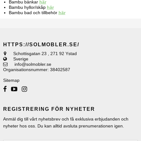
Bambu bänkar
här
Bambu hyllor/skåp
här
Bambu bad och tillbehör
här
HTTPS://SOLMOBLER.SE/
Schottisgatan 23
,
271 92 Ystad
Sverige
info@solmobler.se
Organisationsnummer
:
38402587
Sitemap
REGISTRERING FÖR NYHETER
Anmäl dig till vårt nyhetsbrev och få exklusiva erbjudanden och
nyheter hos oss. Du kan alltid avsluta prenumerationen igen.