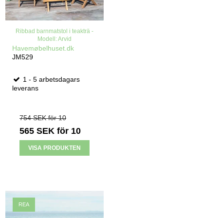
Ribbad barnmatstol i teakträ -
Modell: Arvid
Havemøbelhuset.dk
JM529
1 - 5 arbetsdagars
leverans
754 SEK för 10
565 SEK
för 10
VISA PRODUKTEN
REA