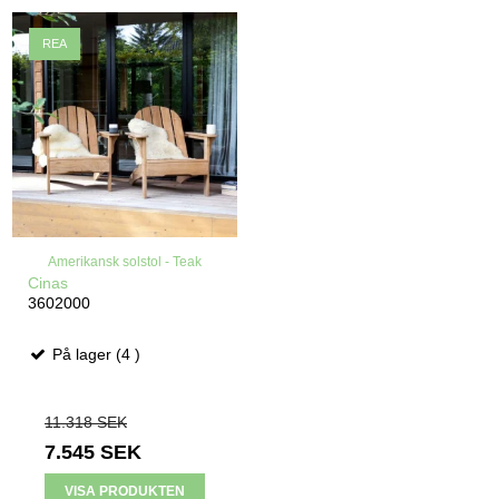
REA
Amerikansk solstol - Teak
Cinas
3602000
På lager (4 )
11.318 SEK
7.545 SEK
VISA PRODUKTEN