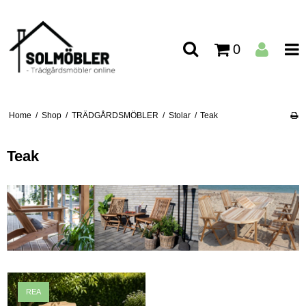
0
Home
/
Shop
/
TRÄDGÅRDSMÖBLER
/
Stolar
/
Teak
Teak
REA