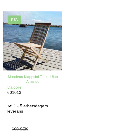
REA
Mondena Klappstol Teak - Utan
Armstöd
Da'core
601013
1 - 5 arbetsdagars
leverans
660 SEK