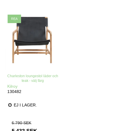
REA
Charleston loungestol läder och
teak - välj färg
Kilroy
130482
EJ I LAGER.
6.790 SEK
5.432 SEK