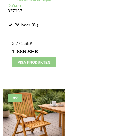
Da'core
337057
På lager (8 )
3.771 SEK
1.886 SEK
VISA PRODUKTEN
REA