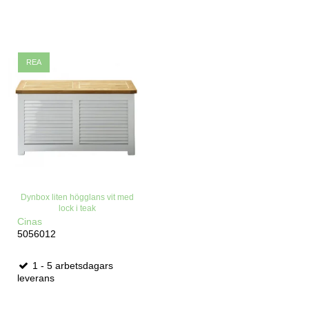
REA
Dynbox liten högglans vit med
lock i teak
Cinas
5056012
1 - 5 arbetsdagars
leverans