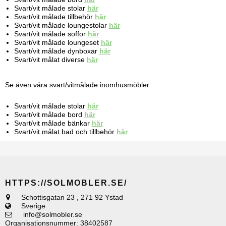
Svart/vit målade stolar
här
Svart/vit målade tillbehör
här
Svart/vit målade loungestolar
här
Svart/vit målade soffor
här
Svart/vit målade loungeset
här
Svart/vit målade dynboxar
här
Svart/vit målat diverse
här
Se även våra svart/vitmålade inomhusmöbler
Svart/vit målade stolar
här
Svart/vit målade bord
här
Svart/vit målade bänkar
här
Svart/vit målat bad och tillbehör
här
HTTPS://SOLMOBLER.SE/
Schottisgatan 23
,
271 92 Ystad
Sverige
info@solmobler.se
Organisationsnummer
:
38402587