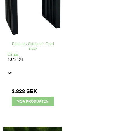
Ribbpall / Sidobord - Food
Black
Cinas
4073121
2.828 SEK
VISA PRODUKTEN