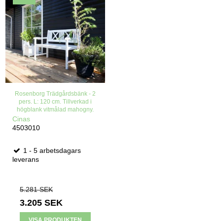
Rosenborg Trädgårdsbänk - 2
pers. L: 120 cm. Tillverkad i
högblank vitmålad mahogny.
Cinas
4503010
1 - 5 arbetsdagars
leverans
5.281 SEK
3.205 SEK
VISA PRODUKTEN