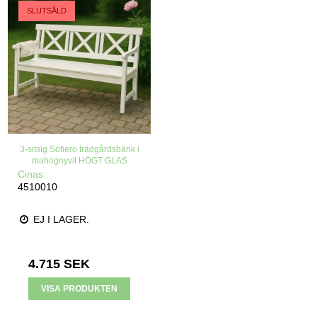
SLUTSÅLD
3-sitsig Sofiero trädgårdsbänk i
mahognyvit HÖGT GLAS
Cinas
4510010
EJ I LAGER.
4.715 SEK
VISA PRODUKTEN