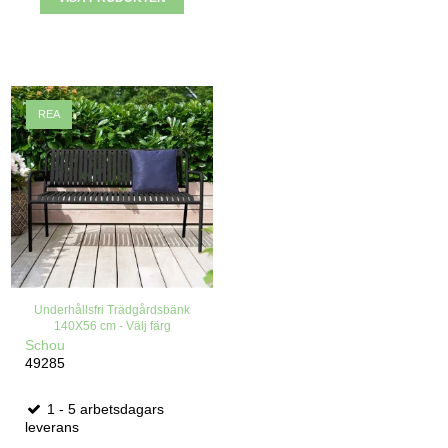
REA
Underhållsfri Trädgårdsbänk
140X56 cm - Välj färg
Schou
49285
1 - 5 arbetsdagars
leverans