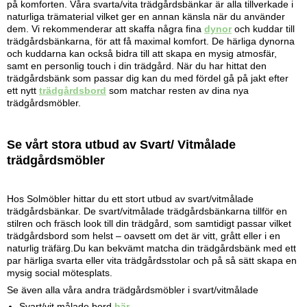
på komforten. Våra svarta/vita trädgårdsbänkar är alla tillverkade i
naturliga trämaterial vilket ger en annan känsla när du använder
dem. Vi rekommenderar att skaffa några fina
dynor
och kuddar till
trädgårdsbänkarna, för att få maximal komfort. De härliga dynorna
och kuddarna kan också bidra till att skapa en mysig atmosfär,
samt en personlig touch i din trädgård. När du har hittat den
trädgårdsbänk som passar dig kan du med fördel gå på jakt efter
ett nytt
trädgårdsbord
som matchar resten av dina nya
trädgårdsmöbler.
Se vårt stora utbud av Svart/ Vitmålade
trädgårdsmöbler
Hos Solmöbler hittar du ett stort utbud av svart/vitmålade
trädgårdsbänkar. De svart/vitmålade trädgårdsbänkarna tillför en
stilren och fräsch look till din trädgård, som samtidigt passar vilket
trädgårdsbord som helst – oavsett om det är vitt, grått eller i en
naturlig träfärg.Du kan bekvämt matcha din trädgårdsbänk med ett
par härliga svarta eller vita trädgårdsstolar och på så sätt skapa en
mysig social mötesplats.
Se även alla våra andra trädgårdsmöbler i svart/vitmålade
Svart/vit målade bord
här