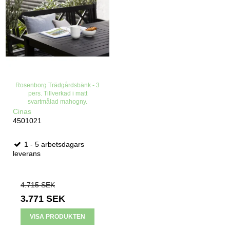
Rosenborg Trädgårdsbänk - 3
pers. Tillverkad i matt
svartmålad mahogny.
Cinas
4501021
1 - 5 arbetsdagars
leverans
4.715 SEK
3.771 SEK
VISA PRODUKTEN