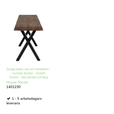
Snygg bänk i ek och metallben -
i nordisk design - modell:
Toulon - välj storlek och färg
House Nordic
1401230
1 - 5 arbetsdagars
leverans