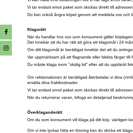
Vi tar endast emot paket som skickas direkt till adressen
Du kan också ångra köpet genom att meddela oss och l
Klagorätt
När du handlar hos oss som konsument gäller köplagens 
Det innebär att du har rätt att göra ett klagomål i 24 må
Om ditt klagomål är berättigat innebär det att du antinge
Var uppmärksam på att flagnande eller blekta färger till
Du måste klaga inom "skälig tid" efter att du upptäckt fe
Om reklamationen är berättigad återbetalar vi dina (rimliga
ersätta dina fraktkostnader.
Vi tar endast emot paket som skickas direkt till adressen
När du returnerar varan, bifoga en detaljerad beskrivni
Överklaganderätt
Om du som konsument vill klaga på ditt köp, vänligen k
Om vi ​​inte lyckas hitta en lösning kan du skicka ett klagom