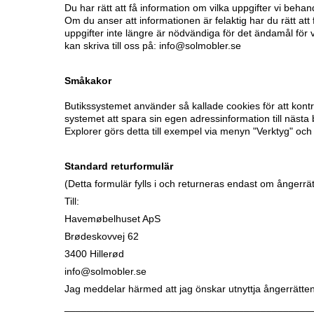
Du har rätt att få information om vilka uppgifter vi behan
Om du anser att informationen är felaktig har du rätt att 
uppgifter inte längre är nödvändiga för det ändamål för
kan skriva till oss på: info@solmobler.se
Småkakor
Butikssystemet använder så kallade cookies för att kontr
systemet att spara sin egen adressinformation till nästa b
Explorer görs detta till exempel via menyn "Verktyg" och 
Standard returformulär
(Detta formulär fylls i och returneras endast om ångerrä
Till:
Havemøbelhuset ApS
Brødeskovvej 62
3400 Hillerød
info@solmobler.se
Jag meddelar härmed att jag önskar utnyttja ångerrätten
____________________________________________