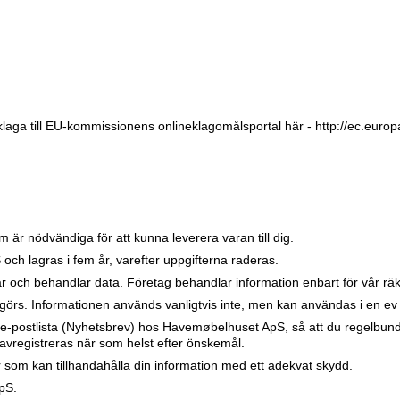
laga till EU-kommissionens onlineklagomålsportal här - http://ec.europ
 är nödvändiga för att kunna leverera varan till dig.
ch lagras i fem år, varefter uppgifterna raderas.
 och behandlar data. Företag behandlar information enbart för vår räkn
 görs. Informationen används vanligtvis inte, men kan användas i en ev p
 e-postlista (Nyhetsbrev) hos Havemøbelhuset ApS, så att du regelbund
vregistreras när som helst efter önskemål.
r som kan tillhandahålla din information med ett adekvat skydd.
pS.