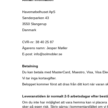
Havemøbelhuset ApS
Sønderparken 43
3550 Slangerup
Danmark
CVR-nr: 38 40 25 87
Ägarens namn: Jesper Møller
E-post: info@solmobler.se
Betalning
Du kan betala med MasterCard, Maestro, Visa, Visa Ele
Vi tar inga kortavgifter.
Beloppet kommer först att dras från ditt kort när varan s
Leveranstiden är normalt 2-5 arbetsdagar efter bestä
Om du inte har möjlighet att vara hemma kan vi placera f
sker på egen risk. Skriv gärna i kommentarsfältet om vi 