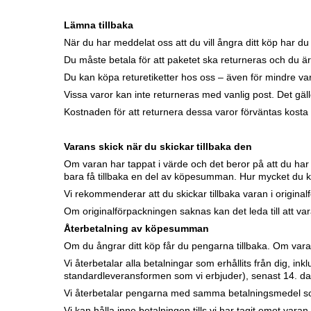
Lämna tillbaka
När du har meddelat oss att du vill ångra ditt köp har du 1
Du måste betala för att paketet ska returneras och du 
Du kan köpa returetiketter hos oss – även för mindre var
Vissa varor kan inte returneras med vanlig post. Det gäl
Kostnaden för att returnera dessa varor förväntas kosta
Varans skick när du skickar tillbaka den
Om varan har tappat i värde och det beror på att du har
bara få tillbaka en del av köpesumman. Hur mycket du kan
Vi rekommenderar att du skickar tillbaka varan i origina
Om originalförpackningen saknas kan det leda till att va
Återbetalning av köpesumman
Om du ångrar ditt köp får du pengarna tillbaka. Om varan
Vi återbetalar alla betalningar som erhållits från dig, in
standardleveransformen som vi erbjuder), senast 14. dag
Vi återbetalar pengarna med samma betalningsmedel som 
Vi kan hålla inne betalningen tills vi har tagit emot varan