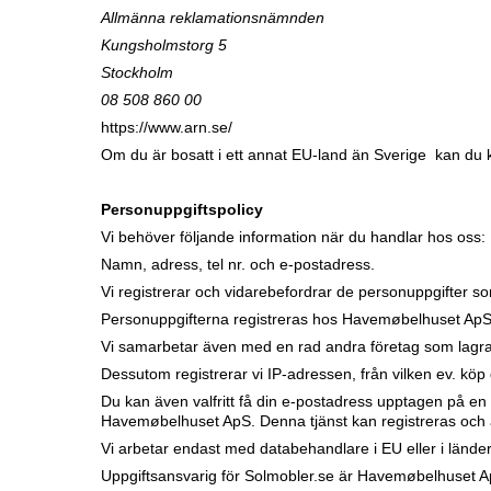
Allmänna reklamationsnämnden
Kungsholmstorg 5
Stockholm
08 508 860 00
https://www.arn.se/
Om du är bosatt i ett annat EU-land än Sverige kan du k
Personuppgiftspolicy
Vi behöver följande information när du handlar hos oss:
Namn, adress, tel nr. och e-postadress.
Vi registrerar och vidarebefordrar de personuppgifter som
Personuppgifterna registreras hos Havemøbelhuset ApS o
Vi samarbetar även med en rad andra företag som lagrar
Dessutom registrerar vi IP-adressen, från vilken ev. köp
Du kan även valfritt få din e-postadress upptagen på en
Havemøbelhuset ApS. Denna tjänst kan registreras och a
Vi arbetar endast med databehandlare i EU eller i lände
Uppgiftsansvarig för Solmobler.se är Havemøbelhuset A