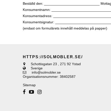
Beställd den: ____________________________ Mott
Konsumentnamn: _____________________________
Konsumentadress: ____________________________
Konsumentsignatur: ___________________________
(endast om formulärets innehåll meddelas på papper)
HTTPS://SOLMOBLER.SE/
Schottisgatan 23
,
271 92 Ystad
Sverige
info@solmobler.se
Organisationsnummer
:
38402587
Sitemap