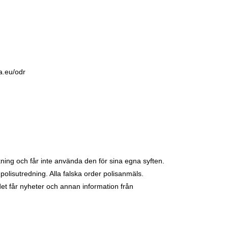
a.eu/odr
ing och får inte använda den för sina egna syften.
olisutredning. Alla falska order polisanmäls.
et får nyheter och annan information från