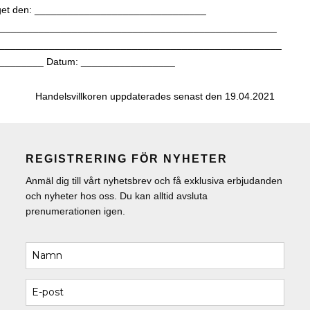
aget den: _______________________________
___________________________________________________
____________________________________________________
_________ Datum: _________________
Handelsvillkoren uppdaterades senast den 19.04.2021
REGISTRERING FÖR NYHETER
Anmäl dig till vårt nyhetsbrev och få exklusiva erbjudanden
och nyheter hos oss. Du kan alltid avsluta
prenumerationen igen.