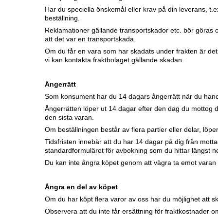
Har du speciella önskemål eller krav på din leverans, t.
beställning.
Reklamationer gällande transportskador etc. bör göras om
att det var en transportskada.
Om du får en vara som har skadats under frakten är det v
vi kan kontakta fraktbolaget gällande skadan.
Ångerrätt
Som konsument har du 14 dagars ångerrätt när du hand
Ångerrätten löper ut 14 dagar efter den dag du mottog din 
den sista varan.
Om beställningen består av flera partier eller delar, löp
Tidsfristen innebär att du har 14 dagar på dig från mott
standardformuläret för avbokning som du hittar längst ner
Du kan inte ångra köpet genom att vägra ta emot varan 
Ångra en del av köpet
Om du har köpt flera varor av oss har du möjlighet att ski
Observera att du inte får ersättning för fraktkostnader o