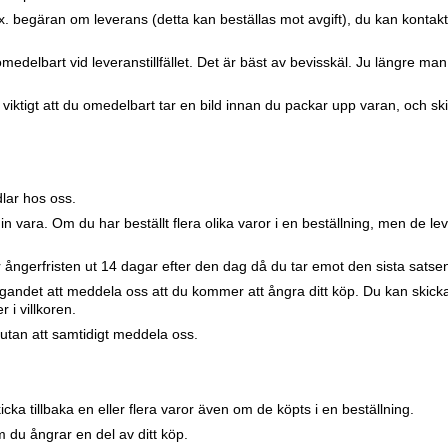
ex. begäran om leverans (detta kan beställas mot avgift), du kan kontak
edelbart vid leveranstillfället. Det är bäst av bevisskäl. Ju längre man
iktigt att du omedelbart tar en bild innan du packar upp varan, och skic
lar hos oss.
vara. Om du har beställt flera olika varor i en beställning, men de lever
er ångerfristen ut 14 dagar efter den dag då du tar emot den sista satsen
agandet att meddela oss att du kommer att ångra ditt köp. Du kan skicka 
 i villkoren.
utan att samtidigt meddela oss.
cka tillbaka en eller flera varor även om de köpts i en beställning.
m du ångrar en del av ditt köp.