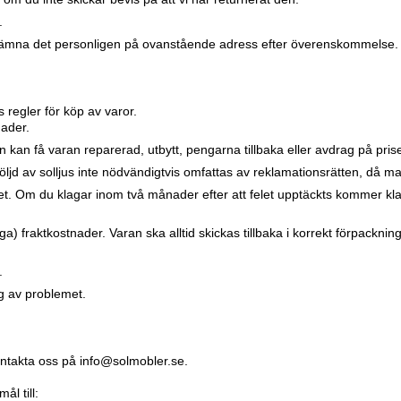
.
ämna det personligen på ovanstående adress efter överenskommelse.
regler för köp av varor.
nader.
n kan få varan reparerad, utbytt, pengarna tillbaka eller avdrag på pris
 följd av solljus inte nödvändigtvis omfattas av reklamationsrätten, då 
let. Om du klagar inom två månader efter att felet upptäckts kommer klago
) fraktkostnader. Varan ska alltid skickas tillbaka i korrekt förpackning.
.
ng av problemet.
ontakta oss på info@solmobler.se.
ål till: