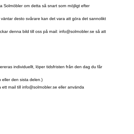
ta Solmöbler om detta så snart som möjligt efter
 väntar desto svårare kan det vara att göra det sannolikt
kar denna bild till oss på mail: info@solmobler.se så att
eras individuellt, löper tidsfristen från den dag du får
 eller den sista delen.)
ett mail till info@solmobler.se eller använda