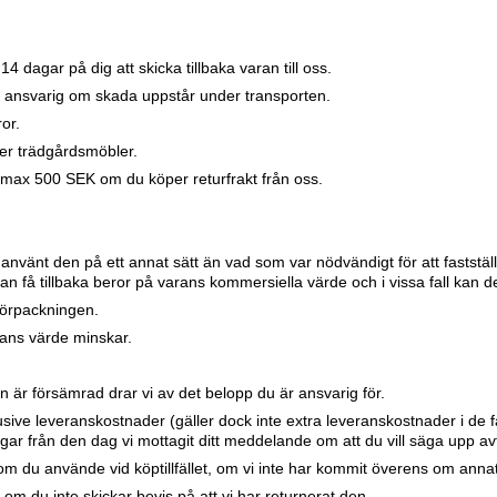
4 dagar på dig att skicka tillbaka varan till oss.
är ansvarig om skada uppstår under transporten.
or.
ler trädgårdsmöbler.
 max 500 SEK om du köper returfrakt från oss.
 använt den på ett annat sätt än vad som var nödvändigt för att faststä
 få tillbaka beror på varans kommersiella värde och i vissa fall kan de
lförpackningen.
rans värde minskar.
 är försämrad drar vi av det belopp du är ansvarig för.
klusive leveranskostnader (gäller dock inte extra leveranskostnader i de 
ar från den dag vi mottagit ditt meddelande om att du vill säga upp avt
du använde vid köptillfället, om vi inte har kommit överens om annat
, om du inte skickar bevis på att vi har returnerat den.