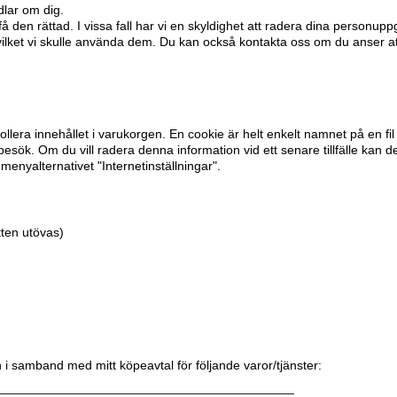
dlar om dig.
få den rättad. I vissa fall har vi en skyldighet att radera dina personup
 vilket vi skulle använda dem. Du kan också kontakta oss om du anser a
ollera innehållet i varukorgen. En cookie är helt enkelt namnet på en fi
esök. Om du vill radera denna information vid ett senare tillfälle kan de
menyalternativet "Internetinställningar".
tten utövas)
 i samband med mitt köpeavtal för följande varor/tjänster:
__________________________________________