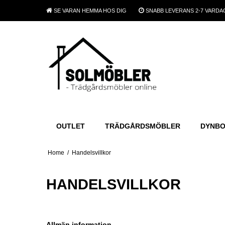
SE VARAN
HEMMA HOS DIG
SNABB LEVERANS
2-7 VARDA
OUTLET
TRÄDGÅRDSMÖBLER
DYNB
Home
/
Handelsvillkor
HANDELSVILLKOR
Allmän information