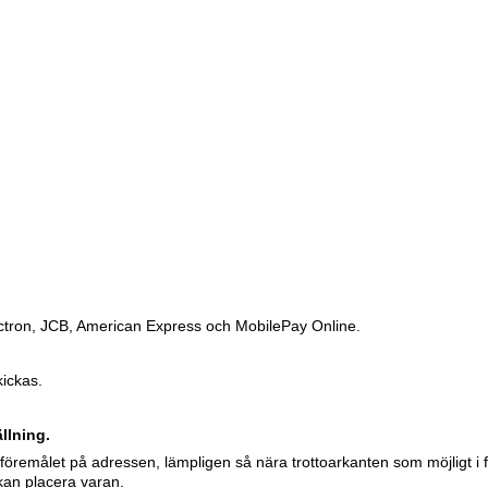
ctron, JCB, American Express och MobilePay Online.
kickas.
llning.
öremålet på adressen, lämpligen så nära trottoarkanten som möjligt i f
kan placera varan.