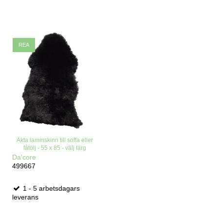
REA
Äkta lammskinn till soffa eller
fåtölj - 55 x 85 - välj färg
Da'core
499667
1 - 5 arbetsdagars
leverans