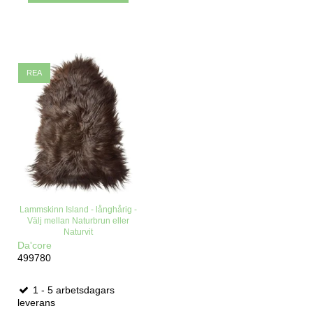
REA
Lammskinn Island - långhårig -
Välj mellan Naturbrun eller
Naturvit
Da'core
499780
1 - 5 arbetsdagars
leverans