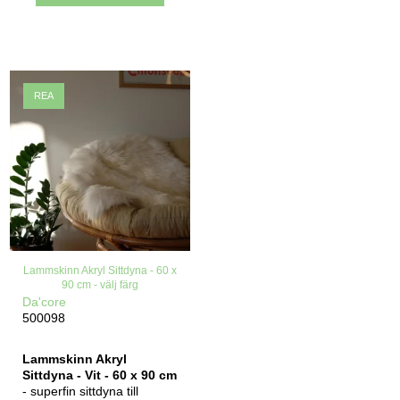
REA
Lammskinn Akryl Sittdyna - 60 x
90 cm - välj färg
Da'core
500098
Lammskinn Akryl
Sittdyna - Vit - 60 x 90 cm
- superfin sittdyna till