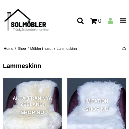
0
Home
/
Shop
/
Möbler i huset
/
Lammeskinn
Lammeskinn
ÄKTA (FRÅN NYA
IMITATION
ZEELAND)
SHOP NU
SHOP NU