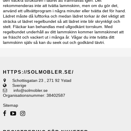
den vackra strukturen i lädret att framhävas igen. Det
rekommenderas inte att tvätta lammskinn, men om du gör det,
använd ett ulltvättprogram i några minuter eller tvätta det för hand.
Lädret måste då lufttorka och medan lädret torkar är det viktigt att
sträcka ut lädret regelbundet så att lädret inte blir skrynkligt och
stelt. Fläckar kan behandlas med ullgodkänt torrskum. Med
regelbundet underhåll av ditt lammskinn kommer lammskinnet att
se fräscht och vackert ut i många år. Vågar du inte tvätta ditt
lammskinn själv så kan du seek out och godkänd tävtri.
HTTPS://SOLMOBLER.SE/
Schottisgatan 23
,
271 92 Ystad
Sverige
info@solmobler.se
Organisationsnummer
:
38402587
Sitemap