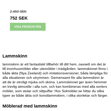
2.450 SEK
752 SEK
VISA PRODUKTEN
Lammskinn
lammskinn är ett fantastiskt tillbehör till ditt hem, oavsett om det är
till inomhusmöbler eller utemöbler i trädgården. lammskinnet finns i
både äkta (Nya Zeeland) och imitationsversioner, båda lämpliga för
alla situationer och utrymmen. Gemensamt för alla lammskinn är
att de är otroligt mjuka och sköna. Lammskinnet ger även hemmet
en trevlig atmosfär i alla rum, och kan kombineras med alla sorters
möbler, som stolar och sittpuffar. Hos Solmöbler.se hittar du olika
typer av både äkta och konstlammskinn, i olika storlekar och färger.
Möblerad med lammskinn