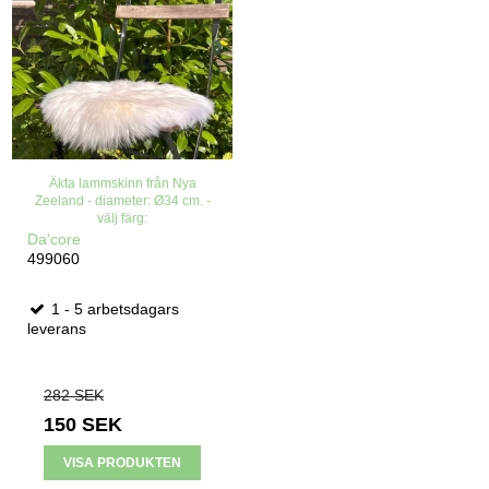
Äkta lammskinn från Nya
Zeeland - diameter: Ø34 cm. -
välj färg:
Da'core
499060
1 - 5 arbetsdagars
leverans
282 SEK
150 SEK
VISA PRODUKTEN