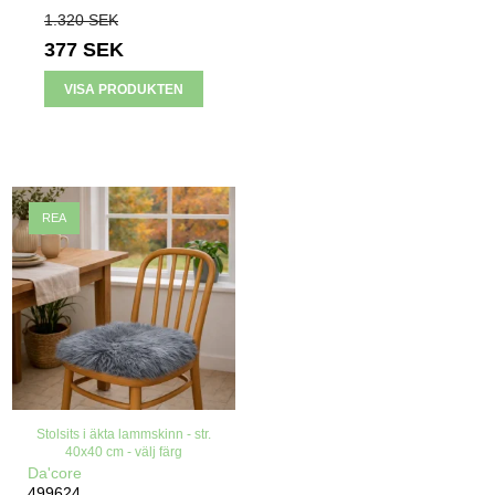
1.320 SEK
377 SEK
VISA PRODUKTEN
REA
Stolsits i äkta lammskinn - str.
40x40 cm - välj färg
Da'core
499624