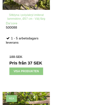
Sittdyna i poly/akryl imiterat
lammskinn, Ø37 cm - Välj färg
Da'core
500088
1 - 5 arbetsdagars
leverans
188 SEK
Pris från
37 SEK
VISA PRODUKTEN
REA