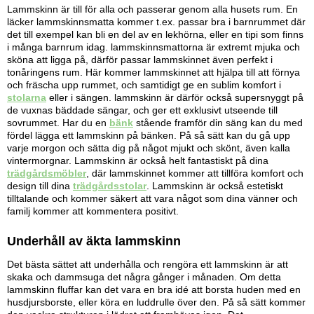
Lammskinn är till för alla och passerar genom alla husets rum. En
läcker lammskinnsmatta kommer t.ex. passar bra i barnrummet där
det till exempel kan bli en del av en lekhörna, eller en tipi som finns
i många barnrum idag. lammskinnsmattorna är extremt mjuka och
sköna att ligga på, därför passar lammskinnet även perfekt i
tonåringens rum. Här kommer lammskinnet att hjälpa till att förnya
och fräscha upp rummet, och samtidigt ge en sublim komfort i
stolarna
eller i sängen. lammskinn är därför också supersnyggt på
de vuxnas bäddade sängar, och ger ett exklusivt utseende till
sovrummet. Har du en
bänk
stående framför din säng kan du med
fördel lägga ett lammskinn på bänken. På så sätt kan du gå upp
varje morgon och sätta dig på något mjukt och skönt, även kalla
vintermorgnar. Lammskinn är också helt fantastiskt på dina
trädgårdsmöbler
, där lammskinnet kommer att tillföra komfort och
design till dina
trädgårdsstolar
. Lammskinn är också estetiskt
tilltalande och kommer säkert att vara något som dina vänner och
familj kommer att kommentera positivt.
Underhåll av äkta lammskinn
Det bästa sättet att underhålla och rengöra ett lammskinn är att
skaka och dammsuga det några gånger i månaden. Om detta
lammskinn fluffar kan det vara en bra idé att borsta huden med en
husdjursborste, eller köra en luddrulle över den. På så sätt kommer