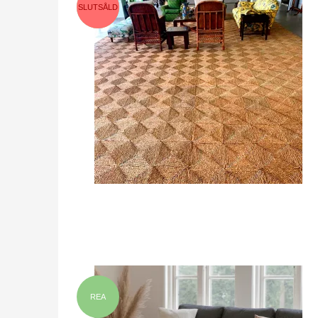
SLUTSÅLD
REA
REA