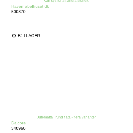
Kan sys för att ändra storlek.
Havemøbelhuset.dk
500370
EJ I LAGER.
Jutematta i rund fläta - flera varianter
Da'core
340960