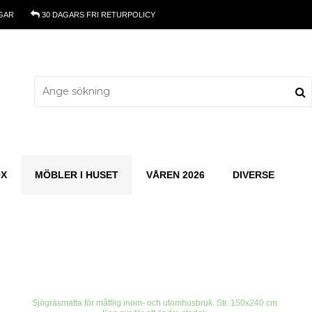
GAR
30 DAGARS
FRI RETURPOLICY
OX
MÖBLER I HUSET
VÅREN 2026
DIVERSE
Sjögräsmatta för måttlig inom- och utomhusbruk. Str. 150x240 cm.