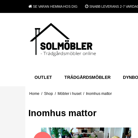
SE VARAN
HEMMA HOS DIG
SNABB LEVERANS
2-7 VARDA
OUTLET
TRÄDGÅRDSMÖBLER
DYNB
Home
/
Shop
/
Möbler i huset
/
Inomhus mattor
Inomhus mattor