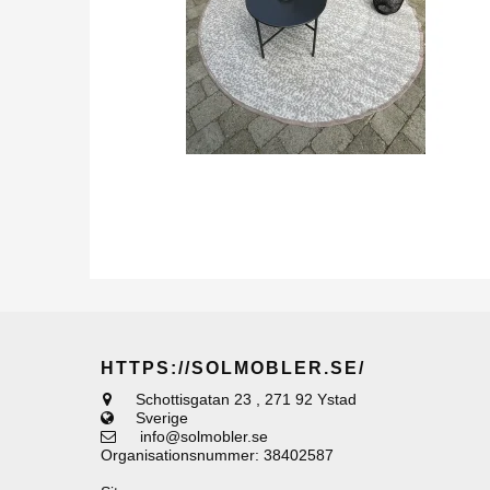
HTTPS://SOLMOBLER.SE/
Schottisgatan 23
,
271 92 Ystad
Sverige
info@solmobler.se
Organisationsnummer
:
38402587