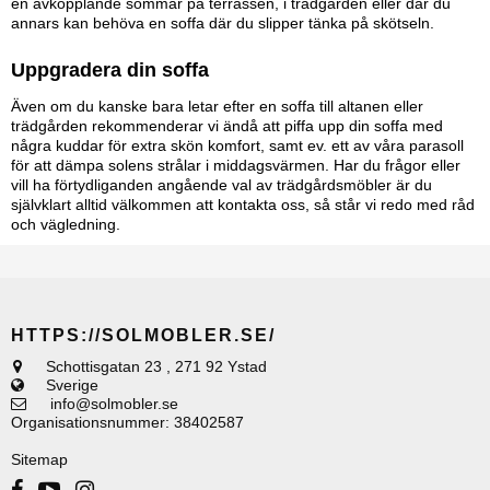
en avkopplande sommar på terrassen, i trädgården eller där du
annars kan behöva en soffa där du slipper tänka på skötseln.
Uppgradera din soffa
Även om du kanske bara letar efter en soffa till altanen eller
trädgården rekommenderar vi ändå att piffa upp din soffa med
några kuddar för extra skön komfort, samt ev. ett av våra parasoll
för att dämpa solens strålar i middagsvärmen. Har du frågor eller
vill ha förtydliganden angående val av trädgårdsmöbler är du
självklart alltid välkommen att kontakta oss, så står vi redo med råd
och vägledning.
HTTPS://SOLMOBLER.SE/
Schottisgatan 23
,
271 92 Ystad
Sverige
info@solmobler.se
Organisationsnummer
:
38402587
Sitemap