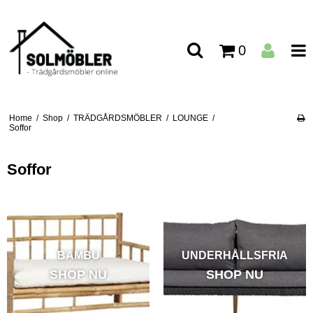
0
Home
/
Shop
/
TRÄDGÅRDSMÖBLER
/
LOUNGE
/
Soffor
Soffor
BAMBU
UNDERHÅLLSFRIA
SHOP NU
SHOP NU