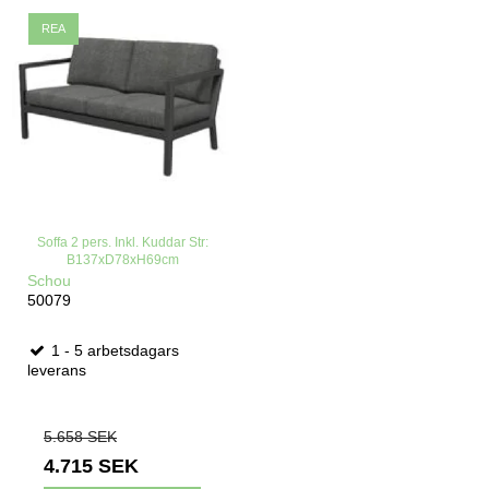
REA
Soffa 2 pers. Inkl. Kuddar Str:
B137xD78xH69cm
Schou
50079
1 - 5 arbetsdagars
leverans
5.658 SEK
4.715 SEK