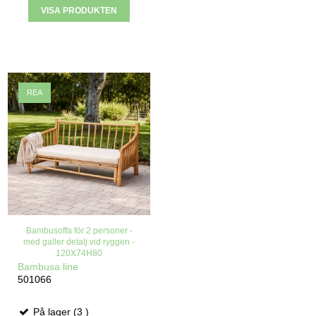
VISA PRODUKTEN
REA
Bambusoffa för 2 personer -
med galler detalj vid ryggen -
120X74H80
Bambusa line
501066
På lager (3 )