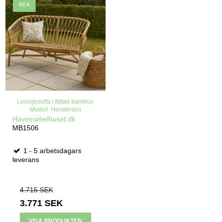
REA
Loungesoffa i flätad bambus.
Modell: Henderson
Havemøbelhuset.dk
MB1506
1 - 5 arbetsdagars
leverans
4.715 SEK
3.771 SEK
VISA PRODUKTEN