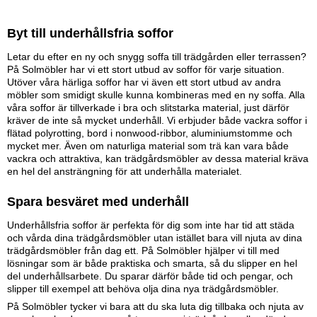
Byt till underhållsfria soffor
Letar du efter en ny och snygg soffa till trädgården eller terrassen?
På Solmöbler har vi ett stort utbud av soffor för varje situation.
Utöver våra härliga soffor har vi även ett stort utbud av andra
möbler som smidigt skulle kunna kombineras med en ny soffa. Alla
våra soffor är tillverkade i bra och slitstarka material, just därför
kräver de inte så mycket underhåll. Vi erbjuder både vackra soffor i
flätad polyrotting, bord i nonwood-ribbor, aluminiumstomme och
mycket mer. Även om naturliga material som trä kan vara både
vackra och attraktiva, kan trädgårdsmöbler av dessa material kräva
en hel del ansträngning för att underhålla materialet.
Spara besväret med underhåll
Underhållsfria soffor är perfekta för dig som inte har tid att städa
och vårda dina trädgårdsmöbler utan istället bara vill njuta av dina
trädgårdsmöbler från dag ett. På Solmöbler hjälper vi till med
lösningar som är både praktiska och smarta, så du slipper en hel
del underhållsarbete. Du sparar därför både tid och pengar, och
slipper till exempel att behöva olja dina nya trädgårdsmöbler.
På Solmöbler tycker vi bara att du ska luta dig tillbaka och njuta av