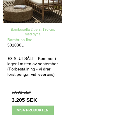
Bambusoffa 2 pers. 130 cm.
med dyna
Bambusa line
501030L
SLUTSÅLT - Kommer i
lager i mitten av september
(Förbeställning - vi drar
först pengar vid leverans)
5.092 SEK
3.205 SEK
VISA PRODUKTEN