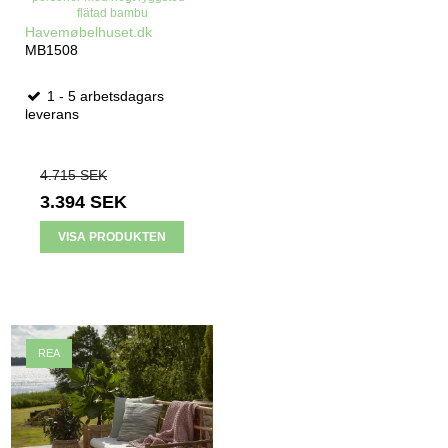
flätad bambu
Havemøbelhuset.dk
MB1508
1 - 5 arbetsdagars
leverans
4.715 SEK
3.394 SEK
VISA PRODUKTEN
REA