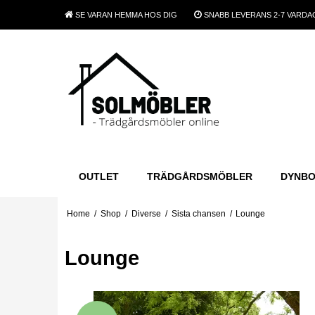
SE VARAN
HEMMA HOS DIG
SNABB LEVERANS
2-7 VARDA
OUTLET
TRÄDGÅRDSMÖBLER
DYNB
Home
/
Shop
/
Diverse
/
Sista chansen
/
Lounge
Lounge