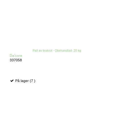
Pall av teakrot - Obehandlad. 20 kg
Da'core
337058
På lager (7 )