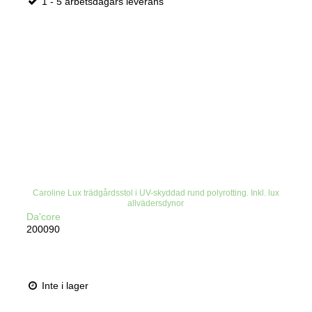
1 - 5 arbetsdagars leverans
Caroline Lux trädgårdsstol i UV-skyddad rund polyrotting. Inkl. lux
allvädersdynor
Da'core
200090
Inte i lager