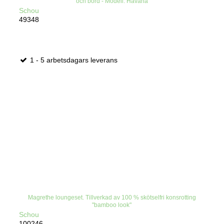
och bord - Modell: Havana
Schou
49348
1 - 5 arbetsdagars leverans
Magrethe loungeset. Tillverkad av 100 % skötselfri konsrotting
"bamboo look"
Schou
100246