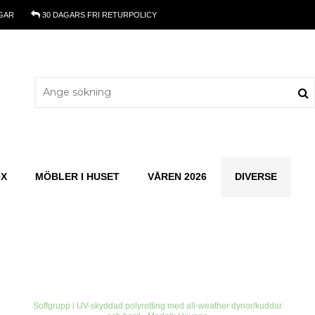
GAR
30 DAGARS
FRI RETURPOLICY
OX
MÖBLER I HUSET
VÅREN 2026
DIVERSE
Soffgrupp i UV-skyddad polyrotting med all-weather dynor/kuddar