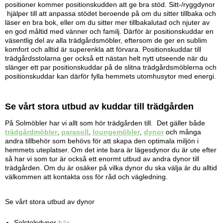
positioner kommer positionskudden att ge bra stöd. Sitt-/ryggdynor
hjälper till att anpassa stödet beroende på om du sitter tillbaka och
läser en bra bok, eller om du sitter mer tillbakalutad och njuter av
en god måltid med vänner och familj. Därför är positionskuddar en
väsentlig del av alla trädgårdsmöbler, eftersom de ger en sublim
komfort och alltid är superenkla att förvara. Positionskuddar till
trädgårdsstolarna ger också ett nästan helt nytt utseende när du
slänger ett par positionskuddar på de slitna trädgårdsmöblerna och
positionskuddar kan därför fylla hemmets utomhusytor med energi.
Se vårt stora utbud av kuddar till trädgården
På Solmöbler har vi allt som hör trädgården till. Det gäller både
trädgårdmöbler
,
parasoll
,
loungemöbler
,
dynor
och många
andra tillbehör som behövs för att skapa den optimala miljön i
hemmets uteplatser. Om det inte bara är lägesdynor du är ute efter
så har vi som tur är också ett enormt utbud av andra dynor till
trädgården. Om du är osäker på vilka dynor du ska välja är du alltid
välkommen att kontakta oss för råd och vägledning.
Se vårt stora utbud av dynor
Solstolsdynor
här