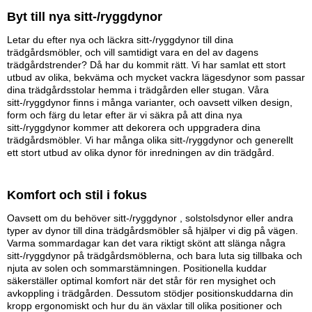
Byt till nya s
itt-/ryggdynor
Letar du efter nya och läckra sitt-/ryggdynor till dina
trädgårdsmöbler, och vill samtidigt vara en del av dagens
trädgårdstrender? Då har du kommit rätt. Vi har samlat ett stort
utbud av olika, bekväma och mycket vackra lägesdynor som passar
dina trädgårdsstolar hemma i trädgården eller stugan. Våra
sitt-/ryggdynor finns i många varianter, och oavsett vilken design,
form och färg du letar efter är vi säkra på att dina nya
sitt-/ryggdynor kommer att dekorera och uppgradera dina
trädgårdsmöbler. Vi har många olika sitt-/ryggdynor och generellt
ett stort utbud av olika dynor för inredningen av din trädgård.
Komfort och stil i fokus
Oavsett om du behöver sitt-/ryggdynor , solstolsdynor eller andra
typer av dynor till dina trädgårdsmöbler så hjälper vi dig på vägen.
Varma sommardagar kan det vara riktigt skönt att slänga några
sitt-/ryggdynor på trädgårdsmöblerna, och bara luta sig tillbaka och
njuta av solen och sommarstämningen. Positionella kuddar
säkerställer optimal komfort när det står för ren mysighet och
avkoppling i trädgården. Dessutom stödjer positionskuddarna din
kropp ergonomiskt och hur du än växlar till olika positioner och