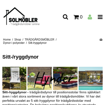
0
Home
/
Shop
/
TRÄDGÅRDSMÖBLER
/
Dynor i polyester
/
Sitt-/ryggdynor
Sitt-/ryggdynor
Sitt-/ryggdynor -
trädgårdsdynor till positionsstolar finns självklart
även i vårt stora sortiment av dynor till trädgårdsmöbler. Vi har det
perfekta urvalet av 5 sitt-/ryggdynor för trädgårdsstolar med
positionsjustering. De bekväma positionskuddarna är utrustade