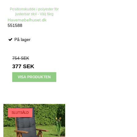
Positionskudde i polyester för
justerbar stol - Välj färg
Havemøbelhuset.dk
551588
På lager
754 SEK
377 SEK
VISA PRODUKTEN
REA
SLUTSÅLD