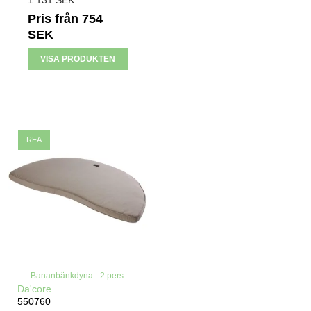
1.131 SEK
Pris från
754
SEK
VISA PRODUKTEN
REA
Bananbänkdyna - 2 pers.
Da'core
550760