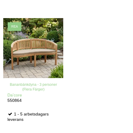
REA
Bananbänkdyna - 3 personer
(Flera Färger)
Da'core
550864
1 - 5 arbetsdagars
leverans