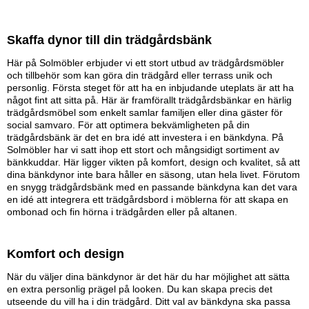
Skaffa dynor till din trädgårdsbänk
Här på Solmöbler erbjuder vi ett stort utbud av trädgårdsmöbler
och tillbehör som kan göra din trädgård eller terrass unik och
personlig. Första steget för att ha en inbjudande uteplats är att ha
något fint att sitta på. Här är framförallt trädgårdsbänkar en härlig
trädgårdsmöbel som enkelt samlar familjen eller dina gäster för
social samvaro. För att optimera bekvämligheten på din
trädgårdsbänk är det en bra idé att investera i en bänkdyna. På
Solmöbler har vi satt ihop ett stort och mångsidigt sortiment av
bänkkuddar. Här ligger vikten på komfort, design och kvalitet, så att
dina bänkdynor inte bara håller en säsong, utan hela livet. Förutom
en snygg trädgårdsbänk med en passande bänkdyna kan det vara
en idé att integrera ett trädgårdsbord i möblerna för att skapa en
ombonad och fin hörna i trädgården eller på altanen.
Komfort och design
När du väljer dina bänkdynor är det här du har möjlighet att sätta
en extra personlig prägel på looken. Du kan skapa precis det
utseende du vill ha i din trädgård. Ditt val av bänkdyna ska passa