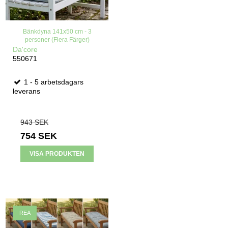
Bänkdyna 141x50 cm - 3
personer (Flera Färger)
Da'core
550671
1 - 5 arbetsdagars
leverans
943 SEK
754 SEK
VISA PRODUKTEN
REA