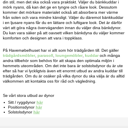
din stil, men det ska också vara praktiskt. Väljer du bänkkuddar i
mörk nyans, då kan det ge en tyngre och råare look. Dessutom
kommer det mörkare materialet också att absorbera mer värme
från solen och vara mindre känsligt. Väljer du däremot bänkkuddar
i en ljusare nyans får du en lättare och luftigare look. Det är därför
värt att göra några överväganden innan du väljer dina bänkdynor.
Du kan vara säker på att oavsett vilken bänkdyna du väljer kommer
komforten och designen att vara i toppklass.
På Havemøbelhuset har vi allt som hör trädgården till. Det gäller
trädgårdsmöbler
,
parasoll
,
loungemöbler
,
kuddar
och många
andra tillbehör som behövs för att skapa den optimala miljön i
hemmets uteområden. Om det inte bara är solstolsdynor du är ute
efter så har vi lyckligtvis även ett enormt utbud av andra kuddar till
trädgården. Om du är osäker på vilka dynor du ska välja är du alltid
välkommen att kontakta oss för råd och vägledning.
Se vårt stora utbud av dynor
Sitt / ryggdynor
här
Positionsdynor
här
Solstolsdynor
här