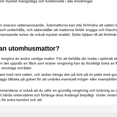
dem mycket mångsidiga och funktionella i alla inredningar.
an snarare vattenavvisande. Jutemattorna kan inte förhindra att vatten
ch underhålla, och säkerställer att mattorna förblir snygga och fräscha
vvisande torkar de också mycket snabbt. Detta hjälper till att förhind
man utomhusmattor?
 rengöra än andra vanliga mattor. För att behålla din matta i optimalt sk
det uppstår en fläck som kräver rengöring kan du försiktigt torka a
et smutsiga området.
ant med rent vatten, och sedan hänga den på tork på en plats med god
den läggs tillbaka på golvet för att undvika eventuell mögel- eller svampbil
enderar vi också att du utför en grundlig rengöring och torkning av
t hårda vintervädret och förlänga dess livslängd betydligt. Under vintern
r extra komfort och stil.