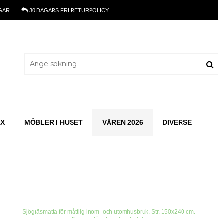
GAR
30 DAGARS
FRI RETURPOLICY
OX
MÖBLER I HUSET
VÅREN 2026
DIVERSE
Sjögräsmatta för måttlig inom- och utomhusbruk. Str. 150x240 cm.