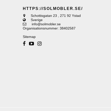
HTTPS://SOLMOBLER.SE/
Schottisgatan 23
,
271 92 Ystad
Sverige
info@solmobler.se
Organisationsnummer
:
38402587
Sitemap