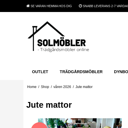
SE VARAN
HEMMA HOS DIG
SNABB LEVERANS
2-7 VARDA
OUTLET
TRÄDGÅRDSMÖBLER
DYNB
Home
/
Shop
/
våren 2026
/
Jute mattor
Jute mattor