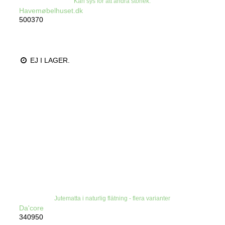
Kan sys för att ändra storlek.
Havemøbelhuset.dk
500370
EJ I LAGER.
Jutematta i naturlig flätning - flera varianter
Da'core
340950