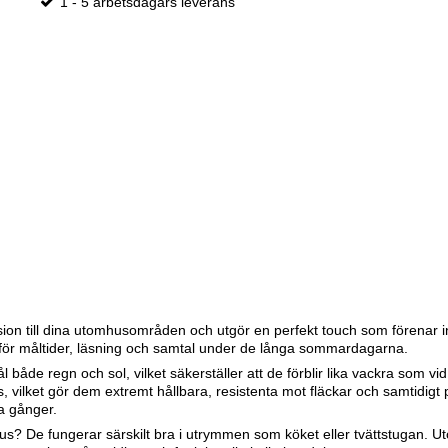
1 - 5 arbetsdagars leverans
sion till dina utomhusområden och utgör en perfekt touch som förenar i
ör måltider, läsning och samtal under de långa sommardagarna.
l både regn och sol, vilket säkerställer att de förblir lika vackra som
, vilket gör dem extremt hållbara, resistenta mot fläckar och samtidigt p
a gånger.
? De fungerar särskilt bra i utrymmen som köket eller tvättstugan. Uto