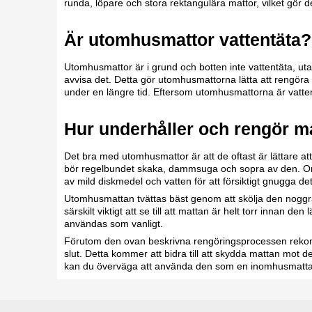
runda, löpare och stora rektangulära mattor, vilket gör 
Är utomhusmattor vattentäta?
Utomhusmattor är i grund och botten inte vattentäta, ut
avvisa det. Detta gör utomhusmattorna lätta att rengöra o
under en längre tid. Eftersom utomhusmattorna är vattena
Hur underhåller och rengör 
Det bra med utomhusmattor är att de oftast är lättare att
bör regelbundet skaka, dammsuga och sopra av den. Om 
av mild diskmedel och vatten för att försiktigt gnugga d
Utomhusmattan tvättas bäst genom att skölja den noggr
särskilt viktigt att se till att mattan är helt torr innan 
användas som vanligt.
Förutom den ovan beskrivna rengöringsprocessen rekomm
slut. Detta kommer att bidra till att skydda mattan mot de
kan du överväga att använda den som en inomhusmatta fö