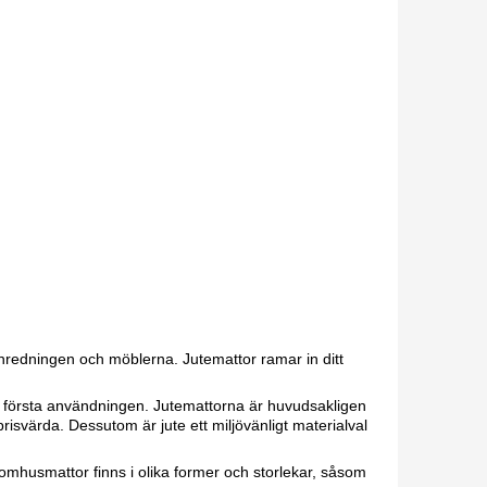
nredningen och möblerna. Jutemattor ramar in ditt
 vid första användningen. Jutemattorna är huvudsakligen
risvärda. Dessutom är jute ett miljövänligt materialval
mhusmattor finns i olika former och storlekar, såsom