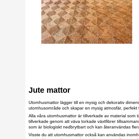
Jute mattor
Utomhusmattor lägger till en mysig och dekorativ dimen
utomhusområde och skapar en mysig atmosfär, perfekt f
Alla våra utomhusmattor är tillverkade av material som tå
tillverkade genom att väva torkade växtfibrer tillsammans
som är biologiskt nedbrytbart och kan återanvändas fler
Visste du att utomhusmattor också kan användas inomhus