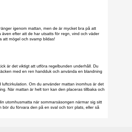
 tränger igenom mattan, men de är mycket bra på att
 även efter att de har utsatts för regn, vind och väder
ra att mögel och svamp bildas!
ick är det viktigt att utföra regelbunden underhåll. Du
v fläcken med en ren handduk och använda en blandning
 luftcirkulation. Om du använder mattan inomhus är det
dning. När mattan är helt torr kan den placeras tillbaka och
 din utomhusmatta när sommarsäsongen närmar sig sitt
 bör du förvara den på en sval och torr plats, eller så