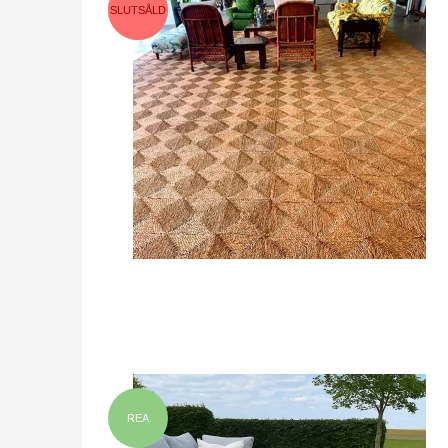
SLUTSÅLD
REA
REA