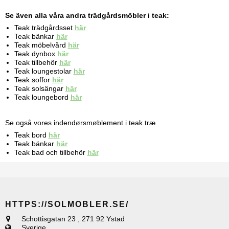
Se även alla våra andra trädgårdsmöbler i teak:
Teak trädgårdsset
här
Teak bänkar
här
Teak möbelvård
här
Teak dynbox
här
Teak tillbehör
här
Teak loungestolar
här
Teak soffor
här
Teak solsängar
här
Teak loungebord
här
Se også vores indendørsmøblement i teak træ
Teak bord
här
Teak bänkar
här
Teak bad och tillbehör
här
HTTPS://SOLMOBLER.SE/
Schottisgatan 23
,
271 92 Ystad
Sverige