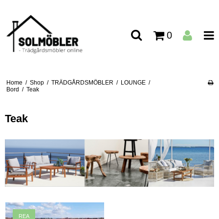
0
Home
/
Shop
/
TRÄDGÅRDSMÖBLER
/
LOUNGE
/
Bord
/
Teak
Teak
REA