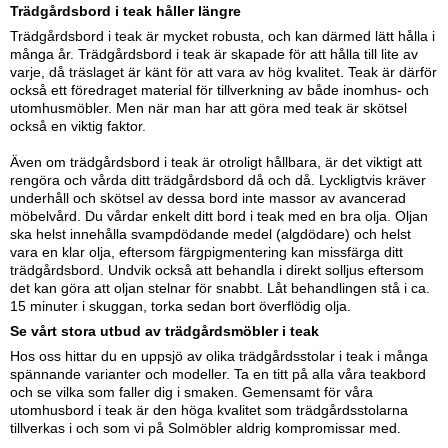
Trädgårdsbord i teak håller längre
Trädgårdsbord i teak är mycket robusta, och kan därmed lätt hålla i
många år. Trädgårdsbord i teak är skapade för att hålla till lite av
varje, då träslaget är känt för att vara av hög kvalitet. Teak är därför
också ett föredraget material för tillverkning av både inomhus- och
utomhusmöbler. Men när man har att göra med teak är skötsel
också en viktig faktor.
Även om trädgårdsbord i teak är otroligt hållbara, är det viktigt att
rengöra och vårda ditt trädgårdsbord då och då. Lyckligtvis kräver
underhåll och skötsel av dessa bord inte massor av avancerad
möbelvård. Du vårdar enkelt ditt bord i teak med en bra olja. Oljan
ska helst innehålla svampdödande medel (algdödare) och helst
vara en klar olja, eftersom färgpigmentering kan missfärga ditt
trädgårdsbord. Undvik också att behandla i direkt solljus eftersom
det kan göra att oljan stelnar för snabbt. Låt behandlingen stå i ca.
15 minuter i skuggan, torka sedan bort överflödig olja.
Se vårt stora utbud av trädgårdsmöbler i teak
Hos oss hittar du en uppsjö av olika trädgårdsstolar i teak i många
spännande varianter och modeller. Ta en titt på alla våra teakbord
och se vilka som faller dig i smaken. Gemensamt för våra
utomhusbord i teak är den höga kvalitet som trädgårdsstolarna
tillverkas i och som vi på Solmöbler aldrig kompromissar med.