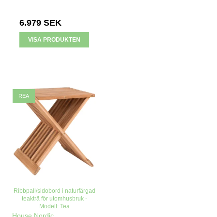
6.979 SEK
VISA PRODUKTEN
REA
Ribbpall/sidobord i naturfärgad
teakträ för utomhusbruk -
Modell: Tea
House Nordic